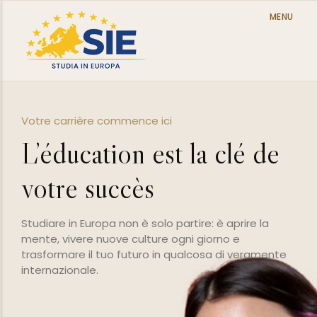
MENU
Contexte international et multiculturel
é de
Étudiez dans les plus
prestigieuses univers
européennes
re la
eramente
Scelgiere dove studiare non è solo una dec
l'inizio della tua storia