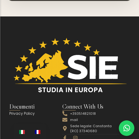
Documenti
Connect With Us
Privacy Policy
+393514821018
mail
Sede legale: Constanta
(RO) 37340680