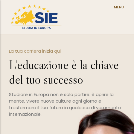
MENU
riera inizia qui
Contesto 
ucazione è la chiave
Stud
tuo successo
pres
euro
in Europa non è solo partire: è aprire la
vere nuove culture ogni giorno e
re il tuo futuro in qualcosa di veramente
Scelgiere
onale.
l'inizio d